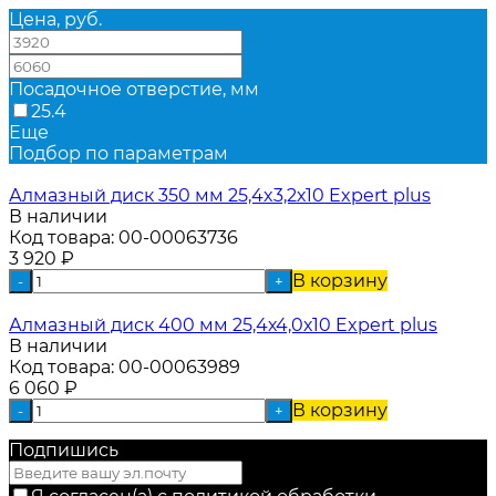
Цена, руб.
—
Посадочное отверстие, мм
25.4
Еще
Подбор по параметрам
Алмазный диск 350 мм 25,4x3,2х10 Expert plus
В наличии
Код товара:
00-00063736
3 920
₽
В корзину
-
+
Алмазный диск 400 мм 25,4х4,0х10 Expert plus
В наличии
Код товара:
00-00063989
6 060
₽
В корзину
-
+
Подпишись