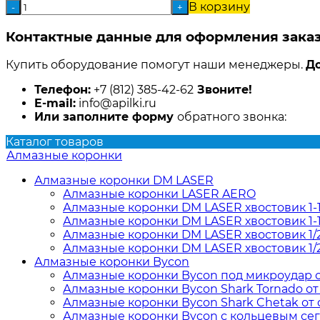
В корзину
-
+
Контактные данные для оформления заказ
Купить оборудование помогут наши менеджеры.
До
Телефон:
+7 (812) 385-42-62
Звоните!
E-mail:
info@apilki.ru
Или заполните форму
обратного звонка:
Каталог товаров
Алмазные коронки
Алмазные коронки DM LASER
Алмазные коронки LASER AERO
Алмазные коронки DM LASER хвостовик 1-
Алмазные коронки DM LASER хвостовик 1-1
Алмазные коронки DM LASER хвостовик 1/
Алмазные коронки DM LASER хвостовик 1/
Алмазные коронки Bycon
Алмазные коронки Bycon под микроудар от 
Алмазные коронки Bycon Shark Tornado от d
Алмазные коронки Bycon Shark Chetak от d
Алмазные коронки Bycon с кольцевым сегм