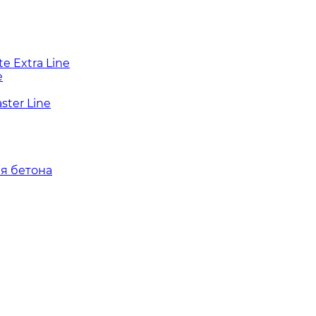
e Extra Line
e
ter Line
я бетона