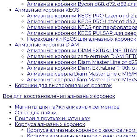
Алмазные коронки Bycon d68, d72, d82 для
Алмазные коронки KEOS
Алмазные коронки KEOS PRO Lazer от d12 д
Алмазные коронки KEOS PRO Lazer от d42 д
Алмазные коронки KEOS для перфоратора о
Алмазные коронки KEOS PULSAR для сверл
Переходники KEOS для алмазных коронок
Алмазные коронки DIAM
Алмазные коронки DIAM EXTRA LINE TITAN дл
Алмазные коронки сегментные DIAM БЕТОН 
Алмазные коронки Diam Master Line от d25 
Алмазные коронки Diam ExtraLine ТITAN от 
Алмазные сверла Diam Master Line с М16/
Алмазные сверла Diam Master Line с М16х
Коронки для высверливания розеток
Все для восстановления алмазных коронок
Магниты для пайки алмазных сегментов
Флюс для пайки
Припой в прутках и катушках
Корпуса алмазных коронок
Корпуса алмазных коронок с хвостовиком 1
Корпуса алмазных коронок с хвостовиком 