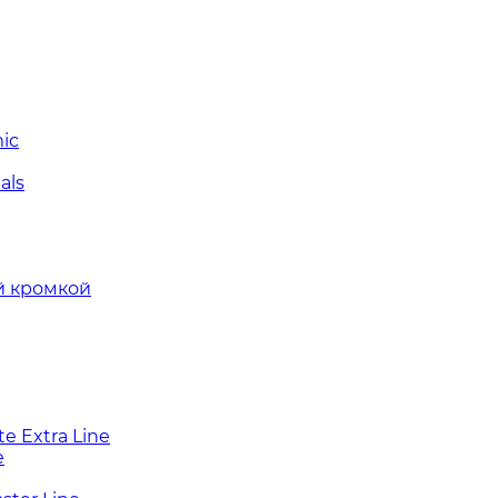
ic
als
й кромкой
e Extra Line
e