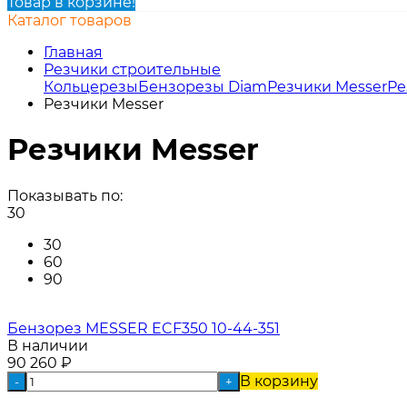
Товар в корзине!
Каталог товаров
Главная
Резчики строительные
Кольцерезы
Бензорезы Diam
Резчики Messer
Ре
Резчики Messer
Резчики Messer
Показывать по:
30
30
60
90
Бензорез MESSER ECF350 10-44-351
В наличии
90 260
₽
В корзину
-
+