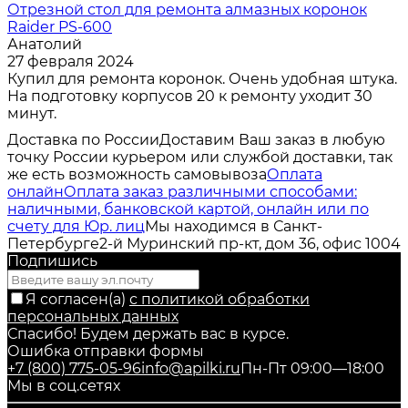
Отрезной стол для ремонта алмазных коронок
Raider PS-600
Анатолий
27 февраля 2024
Купил для ремонта коронок. Очень удобная штука.
На подготовку корпусов 20 к ремонту уходит 30
минут.
Доставка по России
Доставим Ваш заказ в любую
точку России курьером или службой доставки, так
же есть возможность самовывоза
Оплата
онлайн
Оплата заказ различными способами:
наличными, банковской картой, онлайн или по
счету для Юр. лиц
Мы находимся в Санкт-
Петербурге
2-й Муринский пр-кт, дом 36, офис 1004
Подпишись
Я согласен(a)
с политикой обработки
персональных данных
Спасибо! Будем держать вас в курсе.
Ошибка отправки формы
+7 (800) 775-05-96
info@apilki.ru
Пн-Пт 09:00—18:00
Мы в соц.сетях