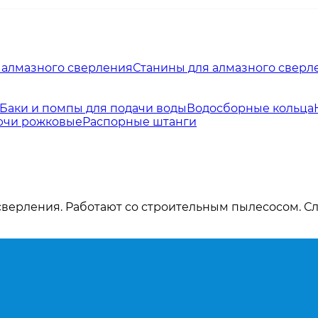
 алмазного сверления
Станины для алмазного сверл
Баки и помпы для подачи воды
Водосборные кольца
ючи рожковые
Распорные штанги
сверления. Работают со строительным пылесосом. С