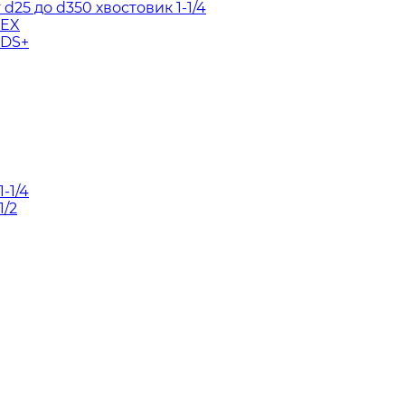
d25 до d350 хвостовик 1-1/4
HEX
SDS+
-1/4
1/2