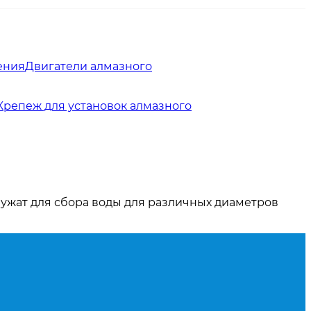
ения
Двигатели алмазного
Крепеж для установок алмазного
лужат для сбора воды для различных диаметров