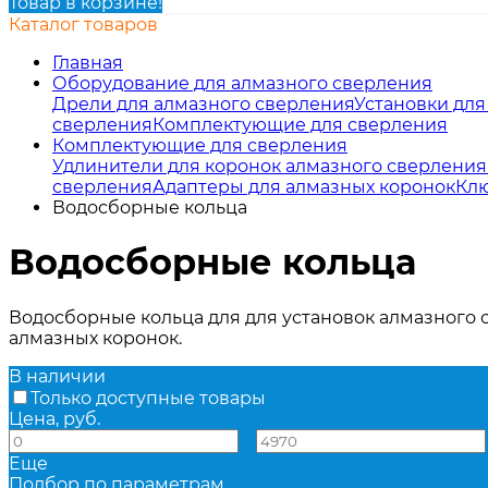
Товар в корзине!
Каталог товаров
Главная
Оборудование для алмазного сверления
Дрели для алмазного сверления
Установки для
сверления
Комплектующие для сверления
Комплектующие для сверления
Удлинители для коронок алмазного сверления
сверления
Адаптеры для алмазных коронок
Кл
Водосборные кольца
Водосборные кольца
Водосборные кольца для для установок алмазного 
алмазных коронок.
В наличии
Только доступные товары
Цена, руб.
—
Еще
Подбор по параметрам