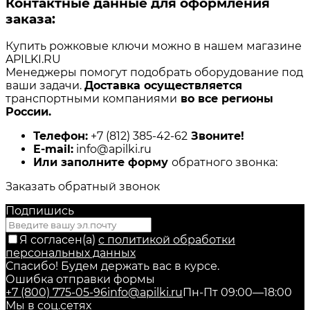
Контактные данные для оформления
заказа:
Купить рожковые ключи можно в нашем магазине
APILKI.RU
Менеджеры помогут подобрать оборудование под
ваши задачи.
Доставка осуществляется
транспортными компаниями
во все регионы
России.
Телефон:
+7 (812) 385-42-62
Звоните!
E-mail:
info@apilki.ru
Или заполните форму
обратного звонка:
Заказать обратный звонок
Подпишись
Я согласен(a)
с политикой обработки
персональных данных
Спасибо! Будем держать вас в курсе.
Ошибка отправки формы
+7 (800) 775-05-96
info@apilki.ru
Пн-Пт 09:00—18:00
Мы в соц.сетях