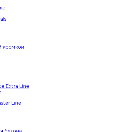
ic
als
й кромкой
e Extra Line
e
ter Line
я бетона