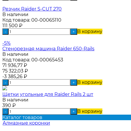
Резчик Raider S-CUT 270
В наличии
Код товара:
00-00065110
111 500
₽
В корзину
-
+
-5%
Стенорезная машина Raider 650-Rails
В наличии
Код товара:
00-00065453
71 936,77
₽
75 322,03
₽
-3 385,26
₽
В корзину
-
+
Щетки угольные для Raider Rails 2 шт
В наличии
390
₽
В корзину
-
+
Каталог товаров
Алмазные коронки