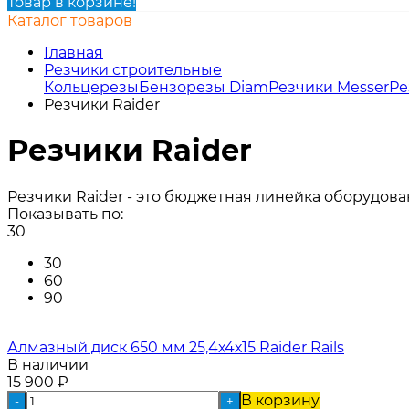
Товар в корзине!
Каталог товаров
Главная
Резчики строительные
Кольцерезы
Бензорезы Diam
Резчики Messer
Ре
Резчики Raider
Резчики Raider
Резчики Raider - это бюджетная линейка оборудов
Показывать по:
30
30
60
90
Алмазный диск 650 мм 25,4х4х15 Raider Rails
В наличии
15 900
₽
В корзину
-
+