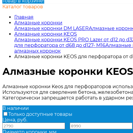
Товар в корзине!
Каталог товаров
Главная
Алмазные коронки
Алмазные коронки DM LASER
Алмазные коронк
Алмазные коронки KEOS
Алмазные коронки KEOS PRO Lazer от d12 до d32
для перфоратора от d68 до d127- М16
Алмазные 
алмазных коронок
Алмазные коронки KEOS для перфоратора от d6
Алмазные коронки KEOS д
Алмазные коронки Keos для перфораторов использ
Используются для сверления бетона, железобетона,
Категорически запрещается работать в ударном ре
В наличии
Только доступные товары
Цена, руб.
—
Диаметр коронки, мм