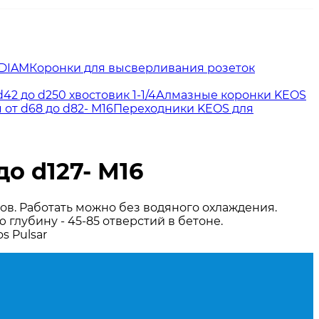
 DIAM
Коронки для высверливания розеток
2 до d250 хвостовик 1-1/4
Алмазные коронки KEOS
от d68 до d82- М16
Переходники KEOS для
о d127- М16
в. Работать можно без водяного охлаждения.
глубину - 45-85 отверстий в бетоне.
s Pulsar