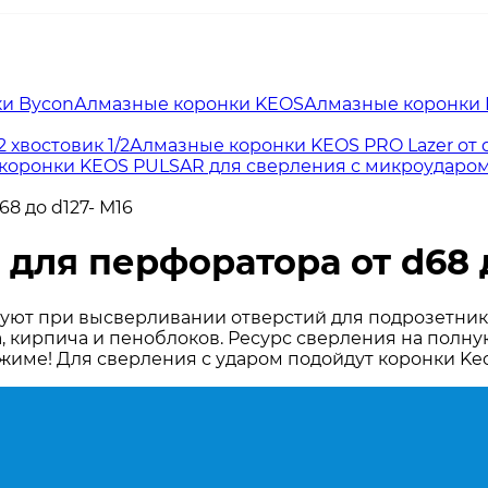
и Bycon
Алмазные коронки KEOS
Алмазные коронки
 хвостовик 1/2
Алмазные коронки KEOS PRO Lazer от d4
коронки KEOS PULSAR для сверления с микроударом 
8 до d127- М16
ля перфоратора от d68 д
уют при высверливании отверстий для подрозетнико
 кирпича и пеноблоков. Ресурс сверления на полную 
жиме! Для сверления с ударом подойдут коронки Keo