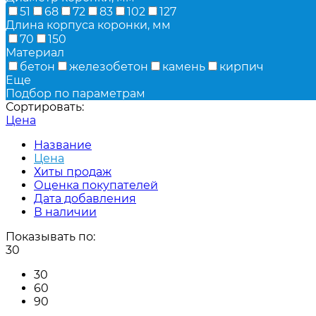
51
68
72
83
102
127
Длина корпуса коронки, мм
70
150
Материал
бетон
железобетон
камень
кирпич
Еще
Подбор по параметрам
Сортировать:
Цена
Название
Цена
Хиты продаж
Оценка покупателей
Дата добавления
В наличии
Показывать по:
30
30
60
90