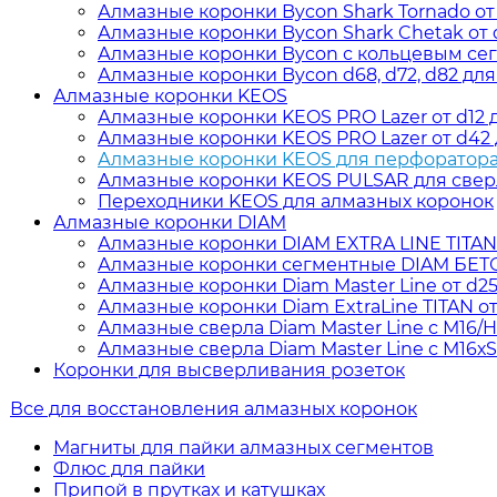
Алмазные коронки Bycon Shark Tornado от d
Алмазные коронки Bycon Shark Chetak от d
Алмазные коронки Bycon с кольцевым сегм
Алмазные коронки Bycon d68, d72, d82 для
Алмазные коронки KEOS
Алмазные коронки KEOS PRO Lazer от d12 д
Алмазные коронки KEOS PRO Lazer от d42 д
Алмазные коронки KEOS для перфоратора о
Алмазные коронки KEOS PULSAR для сверл
Переходники KEOS для алмазных коронок
Алмазные коронки DIAM
Алмазные коронки DIAM EXTRA LINE TITAN дл
Алмазные коронки сегментные DIAM БЕТОН 
Алмазные коронки Diam Master Line от d25 
Алмазные коронки Diam ExtraLine ТITAN от 
Алмазные сверла Diam Master Line с М16/
Алмазные сверла Diam Master Line с М16х
Коронки для высверливания розеток
Все для восстановления алмазных коронок
Магниты для пайки алмазных сегментов
Флюс для пайки
Припой в прутках и катушках