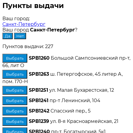
Пункты выдачи
Ваш город:
Санкт-Петербург
Ваш город
Санкт-Петербург
?
Пунктов выдачи: 227
SPB1260
Большой Сампсониевский пр-т,
Выбрать
66, лит О
SPB1263
ш. Петергофское, 45 литер А,
Выбрать
пом. 170-Н
SPB1251
ул. Малая Бухарестская, 12
Выбрать
SPB1241
пр-т Ленинский, 104
Выбрать
SPB1242
Спасский пер., 5
Выбрать
SPB1239
ул. 8-я Красноармейская, 21
Выбрать
SPB1240
пр-т. Богатырский, 5к1
Выбрать