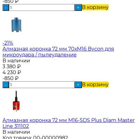
-850
₽
В корзину
-
+
-21%
Алмазная коронка 72 мм 70хM16 Bycon для
микроудара / пылеудаление
В наличии
3 380
₽
4 230
₽
-850
₽
В корзину
-
+
Алмазная коронка 72 мм M16-SDS Plus Diam Master
Line 311102
В наличии
Код товара:
00-00000982