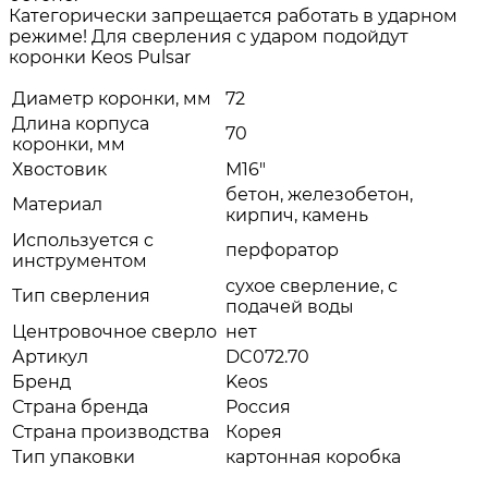
Категорически запрещается работать в ударном
режиме! Для сверления с ударом подойдут
коронки Keos Pulsar
Диаметр коронки, мм
72
Длина корпуса
70
коронки, мм
Хвостовик
М16"
бетон, железобетон,
Материал
кирпич, камень
Используется c
перфоратор
инструментом
сухое сверление, с
Тип сверления
подачей воды
Центровочное сверло
нет
Артикул
DC072.70
Бренд
Keos
Страна бренда
Россия
Страна производства
Корея
Тип упаковки
картонная коробка