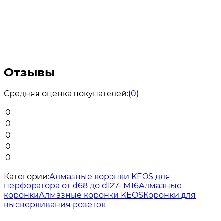
Отзывы
Средняя оценка покупателей:
(
0
)
0
0
0
0
0
Категории:
Алмазные коронки KEOS для
перфоратора от d68 до d127- М16
Алмазные
коронки
Алмазные коронки KEOS
Коронки для
высверливания розеток