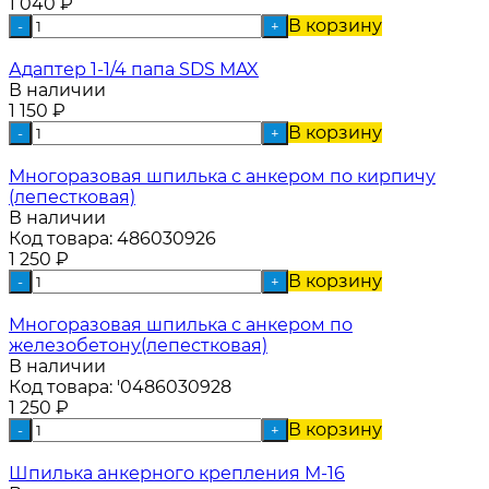
1 040
₽
В корзину
-
+
Адаптер 1-1/4 папа SDS MAX
В наличии
1 150
₽
В корзину
-
+
Многоразовая шпилька с анкером по кирпичу
(лепестковая)
В наличии
Код товара:
486030926
1 250
₽
В корзину
-
+
Многоразовая шпилька с анкером по
железобетону(лепестковая)
В наличии
Код товара:
'0486030928
1 250
₽
В корзину
-
+
Шпилька анкерного крепления М-16