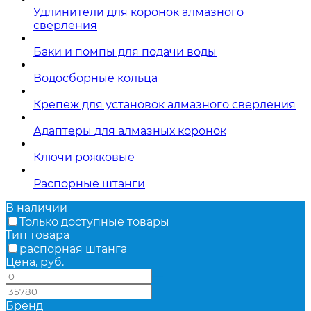
Удлинители для коронок алмазного
сверления
Баки и помпы для подачи воды
Водосборные кольца
Крепеж для установок алмазного сверления
Адаптеры для алмазных коронок
Ключи рожковые
Распорные штанги
В наличии
Только доступные товары
Тип товара
распорная штанга
Цена, руб.
—
Бренд