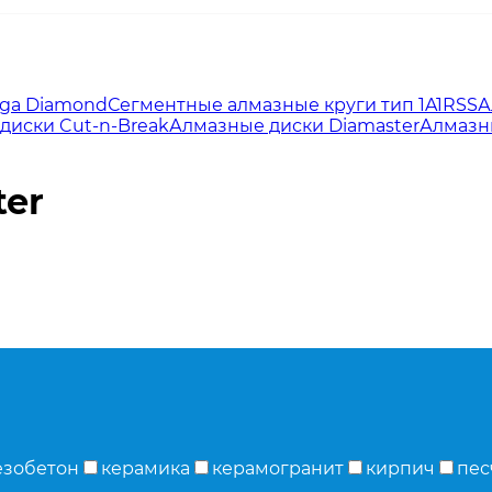
lga Diamond
Сегментные алмазные круги тип 1A1RSS
А
диски Cut-n-Break
Алмазные диски Diamaster
Алмазн
er
езобетон
керамика
керамогранит
кирпич
пес