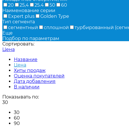
20
25,4
25.4
50
60
Наименование серии
Expert plus
Golden Type
Тип сегмента
сегментный
сплошной
турбированный (сегм
Еще
Подбор по параметрам
Сортировать:
Цена
Название
Цена
Хиты продаж
Оценка покупателей
Дата добавления
В наличии
Показывать по:
30
30
60
90