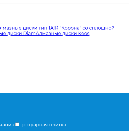
лмазные диски тип 1A1R "Корона" со сплошной
ые диски Diam
Алмазные диски Keos
чаник
тротуарная плитка