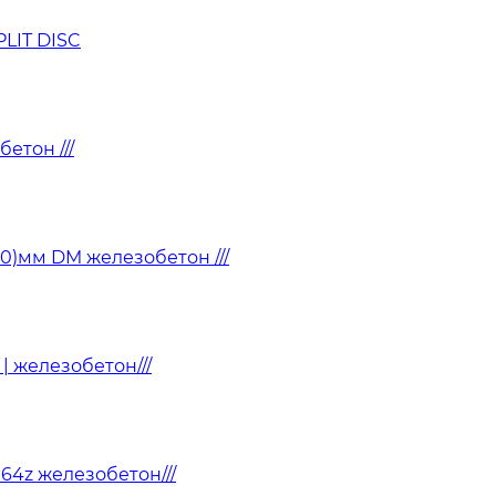
LIT DISC
етон ///
10)мм DM железобетон ///
 | железобетон///
 64z железобетон///