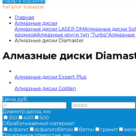
Товар в корзине!
Каталог товаров
Главная
Алмазные диски
Алмазные диски LASER DM
Алмазные диски So
кромкой
Алмазные круги тип "Turbo"
Алмазные 
Алмазные диски Diamaster
Алмазные диски Diamast
Алмазные диски Expert Plus
Алмазные диски Golden
Цена, руб.
—
Диаметр диска, мм
350
400
500
Обрабатываемый материал
асфальт
асфальтобетон
бетон
гранит
жел
Посадочное отверстие, мм