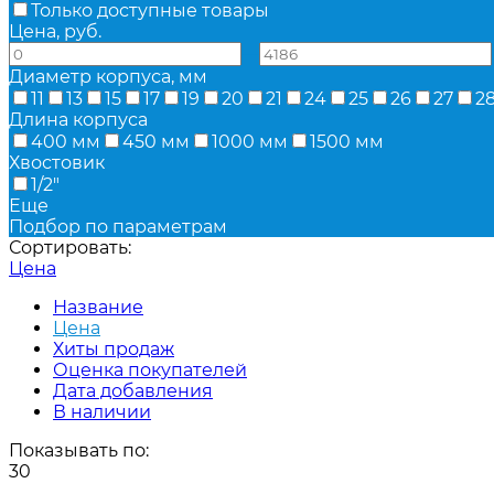
Только доступные товары
Цена, руб.
—
Диаметр корпуса, мм
11
13
15
17
19
20
21
24
25
26
27
2
Длина корпуса
400 мм
450 мм
1000 мм
1500 мм
Хвостовик
1/2"
Еще
Подбор по параметрам
Сортировать:
Цена
Название
Цена
Хиты продаж
Оценка покупателей
Дата добавления
В наличии
Показывать по:
30