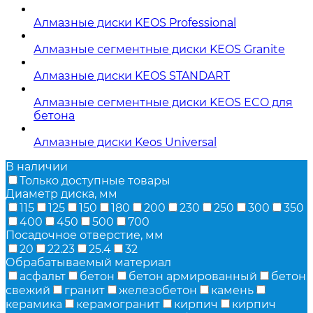
Алмазные диски KEOS Professional
Алмазные сегментные диски KEOS Granite
Алмазные диски KEOS STANDART
Алмазные сегментные диски KEOS ECO для
бетона
Алмазные диски Keos Universal
В наличии
Только доступные товары
Диаметр диска, мм
115
125
150
180
200
230
250
300
350
400
450
500
700
Посадочное отверстие, мм
20
22.23
25.4
32
Обрабатываемый материал
асфальт
бетон
бетон армированный
бетон
свежий
гранит
железобетон
камень
керамика
керамогранит
кирпич
кирпич