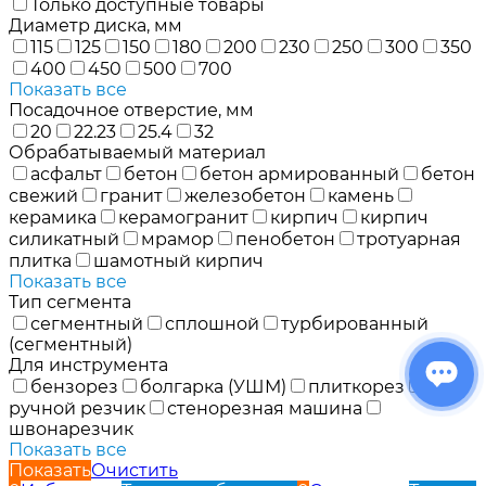
Только доступные товары
Диаметр диска, мм
115
125
150
180
200
230
250
300
350
400
450
500
700
Показать все
Посадочное отверстие, мм
20
22.23
25.4
32
Обрабатываемый материал
асфальт
бетон
бетон армированный
бетон
свежий
гранит
железобетон
камень
керамика
керамогранит
кирпич
кирпич
cиликатный
мрамор
пенобетон
тротуарная
плитка
шамотный кирпич
Показать все
Тип сегмента
сегментный
сплошной
турбированный
(сегментный)
Для инструмента
бензорез
болгарка (УШМ)
плиткорез
ручной резчик
стенорезная машина
швонарезчик
Показать все
Показать
Очистить