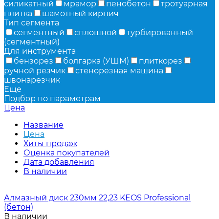
cиликатный
мрамор
пенобетон
тротуарная
плитка
шамотный кирпич
Тип сегмента
сегментный
сплошной
турбированный
(сегментный)
Для инструмента
бензорез
болгарка (УШМ)
плиткорез
ручной резчик
стенорезная машина
швонарезчик
Еще
Подбор по параметрам
Цена
Название
Цена
Хиты продаж
Оценка покупателей
Дата добавления
В наличии
Алмазный диск 230мм 22,23 KEOS Professional
(бетон)
В наличии