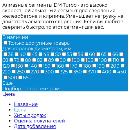
Алмазные сегменты DM Turbo - это высоко
скоростной алмазный сегмент для сверления
железобетона и кирпича. Уменьшает нагрузку на
двигатель алмазного сверления. Если вы любите
сверлить быстро, то этот сегмент для вас.
В наличии
Только доступные товары
Для коронок диаметром, мм
38
40
45
48
50
55
56
60
65
66
68
72
80
82
89
90
100
105
108
110
120
130
140
150
160
170
180
190
200
220
250
270
300
325
350
370
400
450
500
650
Еще
Подбор по параметрам
Цена
Название
Цена
Хиты продаж
Оценка покупателей
Дата добавления