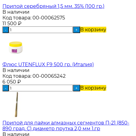
Припой серебряный 1,5 мм. 35% (100 гр.)
В наличии
Код товара:
00-00062575
11 500
₽
В корзину
-
+
Флюс UTENFLUX F9 500 гр. (Италия)
В наличии
Код товара:
00-00065242
6 050
₽
В корзину
-
+
Припой для пайки алмазных сегментов П-21 (850-
890 град. С) диаметр прутка 2,0 мм 1.гр
В наличии