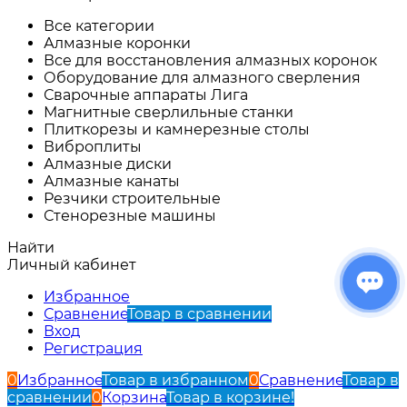
Все категории
Алмазные коронки
Все для восстановления алмазных коронок
Оборудование для алмазного сверления
Сварочные аппараты Лига
Магнитные сверлильные станки
Плиткорезы и камнерезные столы
Виброплиты
Алмазные диски
Алмазные канаты
Резчики строительные
Стенорезные машины
Найти
Личный кабинет
Избранное
Сравнение
Товар в сравнении
Вход
Регистрация
0
Избранное
Товар в избранном
0
Сравнение
Товар в
сравнении
0
Корзина
Товар в корзине!