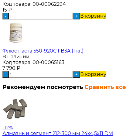
Код товара:
00-00062294
15
₽
В корзину
-
+
Флюс паста 550-920С FB3A (1 кг.)
В наличии
Код товара:
00-00065163
7 790
₽
В корзину
-
+
Рекомендуем посмотреть
Сравнить все
-12%
Алмазный сегмент 212-300 мм 24x4,5x11 DM