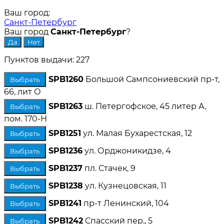
Ваш город:
Санкт-Петербург
Ваш город
Санкт-Петербург
?
Пунктов выдачи: 227
SPB1260
Большой Сампсониевский пр-т,
Выбрать
66, лит О
SPB1263
ш. Петергофское, 45 литер А,
Выбрать
пом. 170-Н
SPB1251
ул. Малая Бухарестская, 12
Выбрать
SPB1236
ул. Орджоникидзе, 4
Выбрать
SPB1237
пл. Стачек, 9
Выбрать
SPB1238
ул. Кузнецовская, 11
Выбрать
SPB1241
пр-т Ленинский, 104
Выбрать
SPB1242
Спасский пер., 5
Выбрать