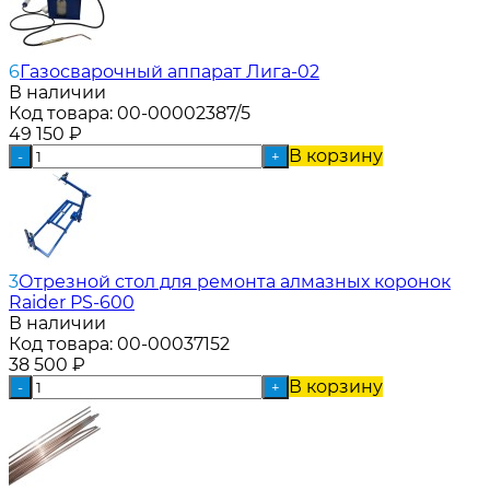
6
Газосварочный аппарат Лига-02
В наличии
Код товара:
00-00002387/5
49 150
₽
В корзину
-
+
3
Отрезной стол для ремонта алмазных коронок
Raider PS-600
В наличии
Код товара:
00-00037152
38 500
₽
В корзину
-
+