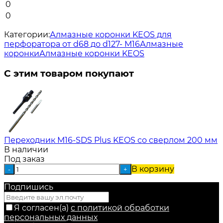
0
0
Категории:
Алмазные коронки KEOS для
перфоратора от d68 до d127- М16
Алмазные
коронки
Алмазные коронки KEOS
С этим товаром покупают
Переходник M16-SDS Plus KEOS со сверлом 200 мм
В наличии
Под заказ
В корзину
-
+
Подпишись
Я согласен(a)
с политикой обработки
персональных данных