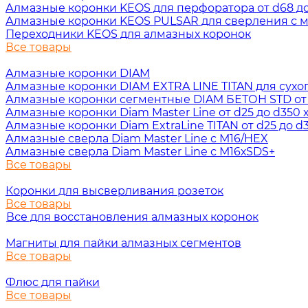
Алмазные коронки KEOS для перфоратора от d68 до 
Алмазные коронки KEOS PULSAR для сверления с ми
Переходники KEOS для алмазных коронок
Все товары
Алмазные коронки DIAM
Алмазные коронки DIAM EXTRA LINE TITAN для сухого 
Алмазные коронки сегментные DIAM БЕТОН STD от d3
Алмазные коронки Diam Master Line от d25 до d350 х
Алмазные коронки Diam ExtraLine ТITAN от d25 до d3
Алмазные сверла Diam Master Line с М16/HEX
Алмазные сверла Diam Master Line с М16хSDS+
Все товары
Коронки для высверливания розеток
Все товары
Все для восстановления алмазных коронок
Магниты для пайки алмазных сегментов
Все товары
Флюс для пайки
Все товары