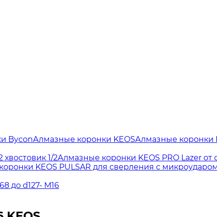
и Bycon
Алмазные коронки KEOS
Алмазные коронки
 хвостовик 1/2
Алмазные коронки KEOS PRO Lazer от d4
коронки KEOS PULSAR для сверления с микроударом 
8 до d127- М16
6 KEOS