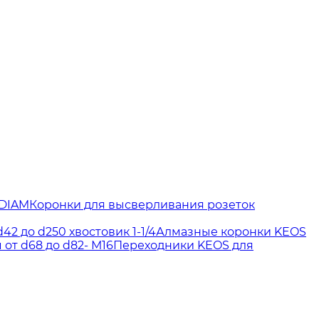
 DIAM
Коронки для высверливания розеток
2 до d250 хвостовик 1-1/4
Алмазные коронки KEOS
от d68 до d82- М16
Переходники KEOS для