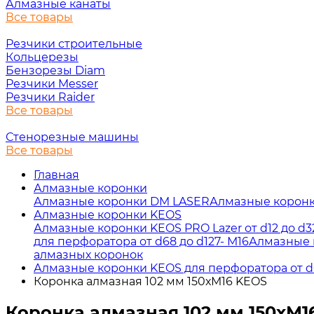
Алмазные канаты
Все товары
Резчики строительные
Кольцерезы
Бензорезы Diam
Резчики Messer
Резчики Raider
Все товары
Стенорезные машины
Все товары
Главная
Алмазные коронки
Алмазные коронки DM LASER
Алмазные коронк
Алмазные коронки KEOS
Алмазные коронки KEOS PRO Lazer от d12 до d32
для перфоратора от d68 до d127- М16
Алмазные 
алмазных коронок
Алмазные коронки KEOS для перфоратора от d6
Коронка алмазная 102 мм 150хМ16 KEOS
Коронка алмазная 102 мм 150хМ1