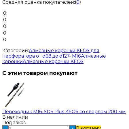
Средняя оценка покупателей:
(
0
)
0
0
0
0
0
Категории:
Алмазные коронки KEOS для
перфоратора от d68 до d127- М16
Алмазные
коронки
Алмазные коронки KEOS
С этим товаром покупают
Переходник M16-SDS Plus KEOS со сверлом 200 мм
В наличии
Под заказ
В корзину
-
+