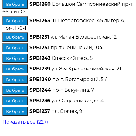
SPB1260
Большой Сампсониевский пр-т,
Выбрать
66, лит О
SPB1263
ш. Петергофское, 45 литер А,
Выбрать
пом. 170-Н
SPB1251
ул. Малая Бухарестская, 12
Выбрать
SPB1241
пр-т Ленинский, 104
Выбрать
SPB1242
Спасский пер., 5
Выбрать
SPB1239
ул. 8-я Красноармейская, 21
Выбрать
SPB1240
пр-т. Богатырский, 5к1
Выбрать
SPB1244
пр-т Бакунина, 7
Выбрать
SPB1236
ул. Орджоникидзе, 4
Выбрать
SPB1237
пл. Стачек, 9
Выбрать
Показать все (227)