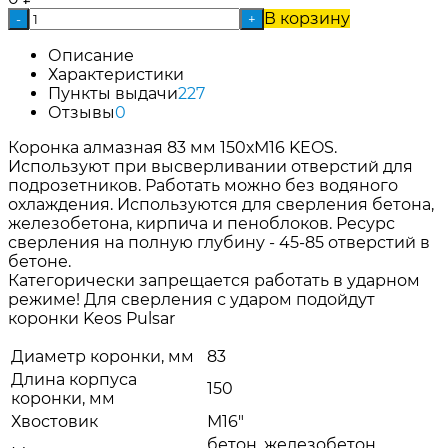
В корзину
-
+
Описание
Характеристики
Пункты выдачи
227
Отзывы
0
Коронка алмазная 83 мм 150хМ16 KEOS.
Используют при высверливании отверстий для
подрозетников. Работать можно без водяного
охлаждения. Используются для сверления бетона,
железобетона, кирпича и пеноблоков. Ресурс
сверления на полную глубину - 45-85 отверстий в
бетоне.
Категорически запрещается работать в ударном
режиме! Для сверления с ударом подойдут
коронки Keos Pulsar
Диаметр коронки, мм
83
Длина корпуса
150
коронки, мм
Хвостовик
М16"
бетон, железобетон,