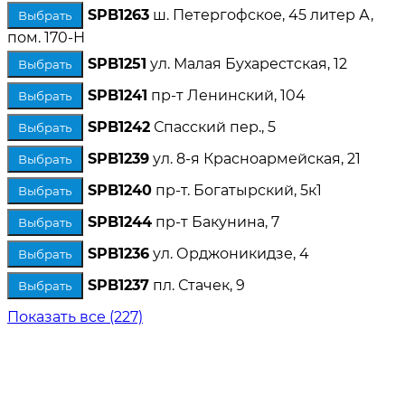
SPB1263
ш. Петергофское, 45 литер А,
Выбрать
пом. 170-Н
SPB1251
ул. Малая Бухарестская, 12
Выбрать
SPB1241
пр-т Ленинский, 104
Выбрать
SPB1242
Спасский пер., 5
Выбрать
SPB1239
ул. 8-я Красноармейская, 21
Выбрать
SPB1240
пр-т. Богатырский, 5к1
Выбрать
SPB1244
пр-т Бакунина, 7
Выбрать
SPB1236
ул. Орджоникидзе, 4
Выбрать
SPB1237
пл. Стачек, 9
Выбрать
Показать все (227)