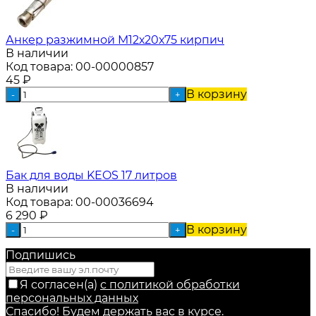
Анкер разжимной М12х20х75 кирпич
В наличии
Код товара:
00-00000857
45
₽
В корзину
-
+
Бак для воды KEOS 17 литров
В наличии
Код товара:
00-00036694
6 290
₽
В корзину
-
+
Подпишись
Я согласен(a)
с политикой обработки
персональных данных
Спасибо! Будем держать вас в курсе.