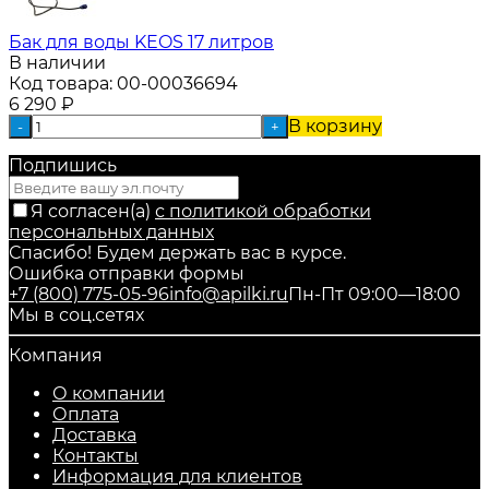
Бак для воды KEOS 17 литров
В наличии
Код товара:
00-00036694
6 290
₽
В корзину
-
+
Подпишись
Я согласен(a)
с политикой обработки
персональных данных
Спасибо! Будем держать вас в курсе.
Ошибка отправки формы
+7 (800) 775-05-96
info@apilki.ru
Пн-Пт 09:00—18:00
Мы в соц.сетях
Компания
О компании
Оплата
Доставка
Контакты
Информация для клиентов