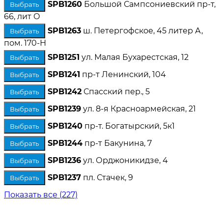
SPB1260
Большой Сампсониевский пр-т,
Выбрать
66, лит О
SPB1263
ш. Петергофское, 45 литер А,
Выбрать
пом. 170-Н
SPB1251
ул. Малая Бухарестская, 12
Выбрать
SPB1241
пр-т Ленинский, 104
Выбрать
SPB1242
Спасский пер., 5
Выбрать
SPB1239
ул. 8-я Красноармейская, 21
Выбрать
SPB1240
пр-т. Богатырский, 5к1
Выбрать
SPB1244
пр-т Бакунина, 7
Выбрать
SPB1236
ул. Орджоникидзе, 4
Выбрать
SPB1237
пл. Стачек, 9
Выбрать
Показать все (227)