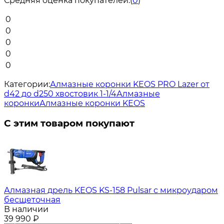
Средняя оценка покупателей:
(
0
)
0
0
0
0
0
Категории:
Алмазные коронки KEOS PRO Lazer от
d42 до d250 хвостовик 1-1/4
Алмазные
коронки
Алмазные коронки KEOS
С этим товаром покупают
Алмазная дрель KEOS KS-158 Pulsar с микроударом
бесщеточная
В наличии
39 990
₽