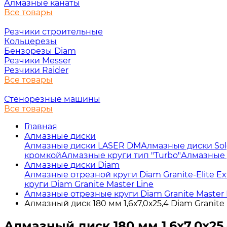
Алмазные канаты
Все товары
Резчики строительные
Кольцерезы
Бензорезы Diam
Резчики Messer
Резчики Raider
Все товары
Стенорезные машины
Все товары
Главная
Алмазные диски
Алмазные диски LASER DM
Алмазные диски So
кромкой
Алмазные круги тип "Turbo"
Алмазные 
Алмазные диски Diam
Алмазные отрезной круги Diam Granite-Elite Ext
круги Diam Granite Master Line
Алмазные отрезные круги Diam Granite Master 
Алмазный диск 180 мм 1,6х7,0х25,4 Diam Granite
Алмазный диск 180 мм 1,6х7,0х25,