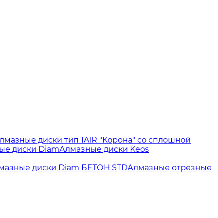
лмазные диски тип 1A1R "Корона" со сплошной
ые диски Diam
Алмазные диски Keos
мазные диски Diam БЕТОН STD
Алмазные отрезные