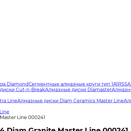
lga Diamond
Сегментные алмазные круги тип 1A1RSS
А
диски Cut-n-Break
Алмазные диски Diamaster
Алмазн
ra Line
Алмазные диски Diam Ceramics Master Line
Ал
Line
 Master Line 000241
4 Diam Granite Master Line 000241