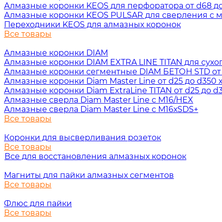
Алмазные коронки KEOS для перфоратора от d68 до 
Алмазные коронки KEOS PULSAR для сверления с ми
Переходники KEOS для алмазных коронок
Все товары
Алмазные коронки DIAM
Алмазные коронки DIAM EXTRA LINE TITAN для сухого 
Алмазные коронки сегментные DIAM БЕТОН STD от d3
Алмазные коронки Diam Master Line от d25 до d350 х
Алмазные коронки Diam ExtraLine ТITAN от d25 до d3
Алмазные сверла Diam Master Line с М16/HEX
Алмазные сверла Diam Master Line с М16хSDS+
Все товары
Коронки для высверливания розеток
Все товары
Все для восстановления алмазных коронок
Магниты для пайки алмазных сегментов
Все товары
Флюс для пайки
Все товары