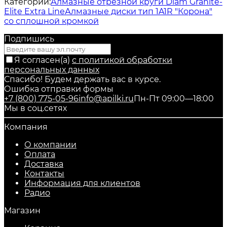
Категории:
Алмазные отрезной круги Diam Granite-
Elite Extra Line
Алмазные диски тип 1A1R "Корона"
со сплошной кромкой
Подпишись
Я согласен(a)
с политикой обработки
персональных данных
Спасибо! Будем держать вас в курсе.
Ошибка отправки формы
+7 (800) 775-05-96
info@apilki.ru
Пн-Пт 09:00—18:00
Мы в соц.сетях
Компания
О компании
Оплата
Доставка
Контакты
Информация для клиентов
Радио
Магазин