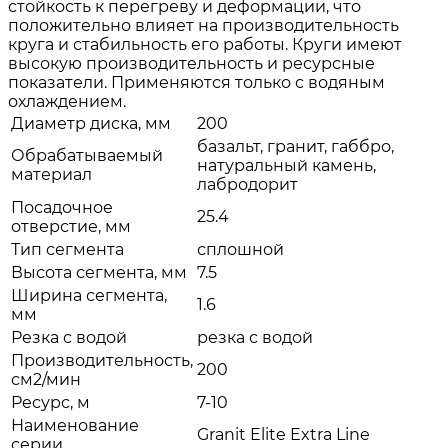
стойкость к перегреву и деформации, что
положительно влияет на производительность
круга и стабильность его работы. Круги имеют
высокую производительность и ресурсные
показатели. Применяются только с водяным
охлаждением.
Диаметр диска, мм
200
базальт, гранит, габбро,
Обрабатываемый
натуральный камень,
материал
лабродорит
Посадочное
25.4
отверстие, мм
Тип сегмента
сплошной
Высота сегмента, мм
7.5
Ширина сегмента,
1.6
мм
Резка с водой
резка с водой
Производительность,
200
см2/мин
Ресурс, м
7-10
Наименование
Granit Elite Extra Line
серии