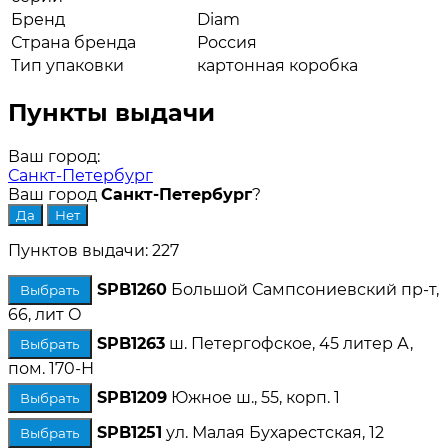
Бренд
Diam
Страна бренда
Россия
Тип упаковки
картонная коробка
Пункты выдачи
Ваш город:
Санкт-Петербург
Ваш город
Санкт-Петербург
?
Пунктов выдачи: 227
SPB1260
Большой Сампсониевский пр-т,
Выбрать
66, лит О
SPB1263
ш. Петергофское, 45 литер А,
Выбрать
пом. 170-Н
SPB1209
Южное ш., 55, корп. 1
Выбрать
SPB1251
ул. Малая Бухарестская, 12
Выбрать