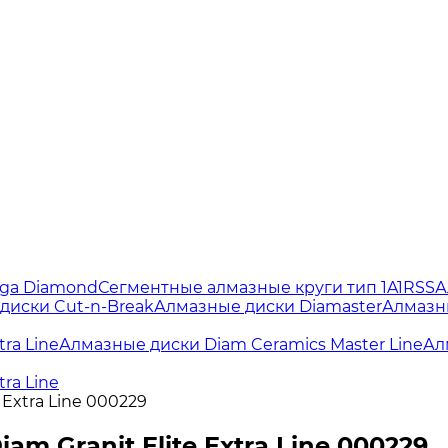
lga Diamond
Сегментные алмазные круги тип 1A1RSS
А
диски Cut-n-Break
Алмазные диски Diamaster
Алмазн
ra Line
Алмазные диски Diam Ceramics Master Line
Ал
ra Line
e Extra Line 000229
iam Granit Elite Extra Line 000229