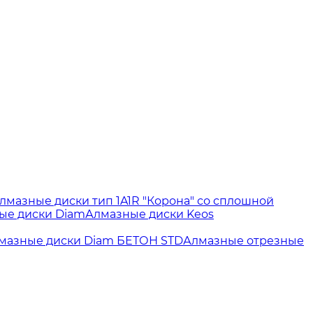
лмазные диски тип 1A1R "Корона" со сплошной
ые диски Diam
Алмазные диски Keos
мазные диски Diam БЕТОН STD
Алмазные отрезные