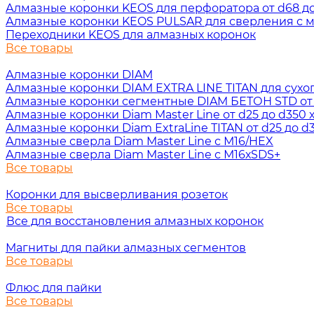
Алмазные коронки KEOS для перфоратора от d68 до 
Алмазные коронки KEOS PULSAR для сверления с ми
Переходники KEOS для алмазных коронок
Все товары
Алмазные коронки DIAM
Алмазные коронки DIAM EXTRA LINE TITAN для сухого 
Алмазные коронки сегментные DIAM БЕТОН STD от d3
Алмазные коронки Diam Master Line от d25 до d350 х
Алмазные коронки Diam ExtraLine ТITAN от d25 до d3
Алмазные сверла Diam Master Line с М16/HEX
Алмазные сверла Diam Master Line с М16хSDS+
Все товары
Коронки для высверливания розеток
Все товары
Все для восстановления алмазных коронок
Магниты для пайки алмазных сегментов
Все товары
Флюс для пайки
Все товары