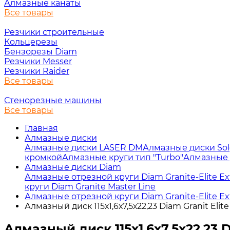
Алмазные канаты
Все товары
Резчики строительные
Кольцерезы
Бензорезы Diam
Резчики Messer
Резчики Raider
Все товары
Стенорезные машины
Все товары
Главная
Алмазные диски
Алмазные диски LASER DM
Алмазные диски So
кромкой
Алмазные круги тип "Turbo"
Алмазные 
Алмазные диски Diam
Алмазные отрезной круги Diam Granite-Elite Ext
круги Diam Granite Master Line
Алмазные отрезной круги Diam Granite-Elite Ext
Алмазный диск 115х1,6х7,5х22,23 Diam Granit Elit
Алмазный диск 115х1,6х7,5х22,23 D