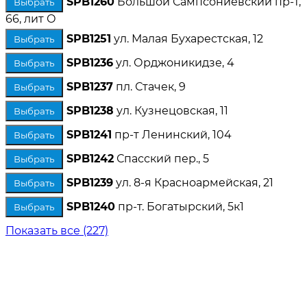
SPB1260
Большой Сампсониевский пр-т,
Выбрать
66, лит О
SPB1251
ул. Малая Бухарестская, 12
Выбрать
SPB1236
ул. Орджоникидзе, 4
Выбрать
SPB1237
пл. Стачек, 9
Выбрать
SPB1238
ул. Кузнецовская, 11
Выбрать
SPB1241
пр-т Ленинский, 104
Выбрать
SPB1242
Спасский пер., 5
Выбрать
SPB1239
ул. 8-я Красноармейская, 21
Выбрать
SPB1240
пр-т. Богатырский, 5к1
Выбрать
Показать все (227)