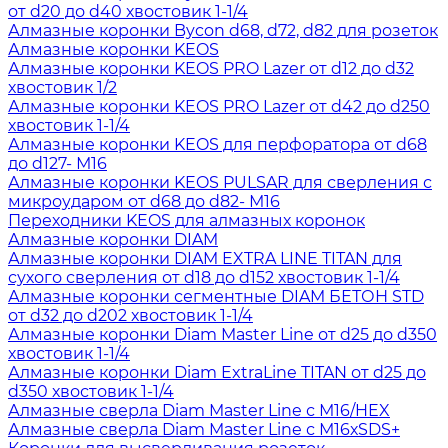
от d20 до d40 хвостовик 1-1/4
Алмазные коронки Bycon d68, d72, d82 для розеток
Алмазные коронки KEOS
Алмазные коронки KEOS PRO Lazer от d12 до d32
хвостовик 1/2
Алмазные коронки KEOS PRO Lazer от d42 до d250
хвостовик 1-1/4
Алмазные коронки KEOS для перфоратора от d68
до d127- М16
Алмазные коронки KEOS PULSAR для сверления с
микроударом от d68 до d82- М16
Переходники KEOS для алмазных коронок
Алмазные коронки DIAM
Алмазные коронки DIAM EXTRA LINE TITAN для
сухого сверления от d18 до d152 хвостовик 1-1/4
Алмазные коронки сегментные DIAM БЕТОН STD
от d32 до d202 хвостовик 1-1/4
Алмазные коронки Diam Master Line от d25 до d350
хвостовик 1-1/4
Алмазные коронки Diam ExtraLine ТITAN от d25 до
d350 хвостовик 1-1/4
Алмазные сверла Diam Master Line с М16/HEX
Алмазные сверла Diam Master Line с М16хSDS+