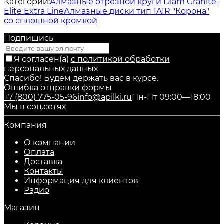
Категории:
Алмазные отрезной круги Diam Granite-
Elite Extra Line
Алмазные диски тип 1A1R "Корона"
со сплошной кромкой
Подпишись
Я согласен(a)
с политикой обработки
персональных данных
Спасибо! Будем держать вас в курсе.
Ошибка отправки формы
+7 (800) 775-05-96
info@apilki.ru
Пн-Пт 09:00—18:00
Мы в соц.сетях
Компания
О компании
Оплата
Доставка
Контакты
Информация для клиентов
Радио
Магазин