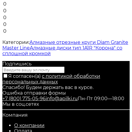
0
0
0
0
0
Категории:
Алмазные отрезные круги Diam Granite
Master Line
Алмазные диски тип 1A1R "Корона" со
сплошной кромкой
Подпишись
Я согласен(a)
с политикой обработки
персональных данных
Спасибо! Будем держать вас в курсе.
Ошибка отправки формы
+7 (800) 775-05-96
info@apilki.ru
Пн-Пт 09:00—18:00
Мы в соц.сетях
Компания
О компании
Оплата