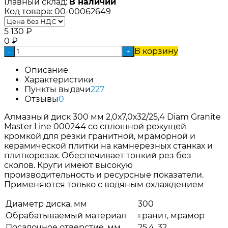
Главный склад:
В наличии
Код товара:
00-00062649
5 130
₽
0
₽
В корзину
-
+
Описание
Характеристики
Пункты выдачи
227
Отзывы
0
Алмазный диск 300 мм 2,0х7,0х32/25,4 Diam Granite
Master Line 000244 со сплошной режущей
кромкой для резки гранитной, мраморной и
керамической плитки на камнерезных станках и
плиткорезах. Обеспечивает тонкий рез без
сколов. Круги имеют высокую
производительность и ресурсные показатели.
Применяются только с водяным охлаждением
Диаметр диска, мм
300
Обрабатываемый материал
гранит, мрамор
Посадочное отверстие, мм
25.4, 32