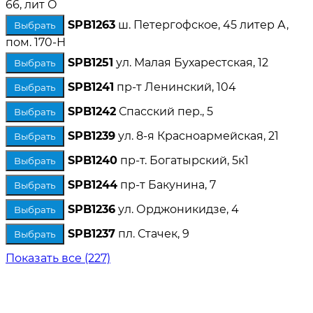
66, лит О
SPB1263
ш. Петергофское, 45 литер А,
Выбрать
пом. 170-Н
SPB1251
ул. Малая Бухарестская, 12
Выбрать
SPB1241
пр-т Ленинский, 104
Выбрать
SPB1242
Спасский пер., 5
Выбрать
SPB1239
ул. 8-я Красноармейская, 21
Выбрать
SPB1240
пр-т. Богатырский, 5к1
Выбрать
SPB1244
пр-т Бакунина, 7
Выбрать
SPB1236
ул. Орджоникидзе, 4
Выбрать
SPB1237
пл. Стачек, 9
Выбрать
Показать все (227)