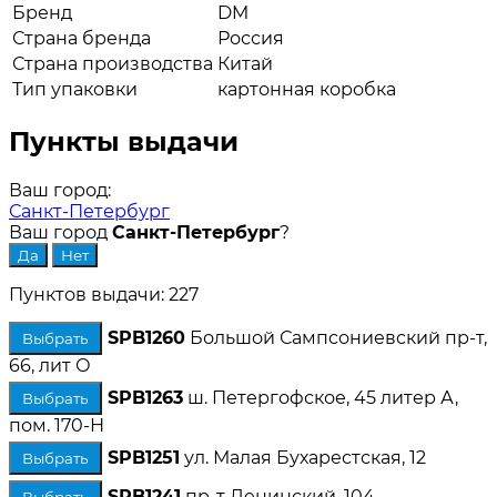
Бренд
DM
Страна бренда
Россия
Страна производства
Китай
Тип упаковки
картонная коробка
Пункты выдачи
Ваш город:
Санкт-Петербург
Ваш город
Санкт-Петербург
?
Пунктов выдачи: 227
SPB1260
Большой Сампсониевский пр-т,
Выбрать
66, лит О
SPB1263
ш. Петергофское, 45 литер А,
Выбрать
пом. 170-Н
SPB1251
ул. Малая Бухарестская, 12
Выбрать
SPB1241
пр-т Ленинский, 104
Выбрать