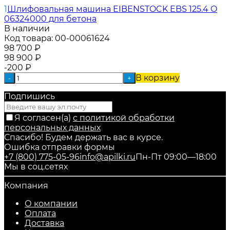
1
Шлифовальная машина EIBENSTOCK EBS 125.4 O
06324000 для бетона
В наличии
Код товара:
00-00061624
98 700
₽
98 900
₽
-200
₽
В корзину
-
+
Подпишись
Я согласен(a)
с политикой обработки
персональных данных
Спасибо! Будем держать вас в курсе.
Ошибка отправки формы
+7 (800) 775-05-96
info@apilki.ru
Пн-Пт 09:00—18:00
Мы в соц.сетях
Компания
О компании
Оплата
Доставка