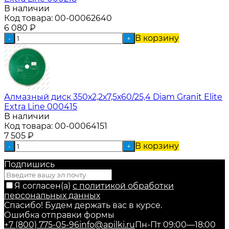
В наличии
Код товара:
00-00062640
6 080
₽
В корзину
-
+
Алмазный диск 350х2,2х7,5х60/25,4 Diam Granit Elite
Extra Line 000415
В наличии
Код товара:
00-00064151
7 505
₽
В корзину
-
+
Подпишись
Я согласен(a)
с политикой обработки
персональных данных
Спасибо! Будем держать вас в курсе.
Ошибка отправки формы
+7 (800) 775-05-96
info@apilki.ru
Пн-Пт 09:00—18:00