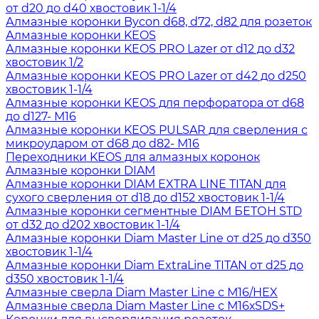
от d20 до d40 хвостовик 1-1/4
Алмазные коронки Bycon d68, d72, d82 для розеток
Алмазные коронки KEOS
Алмазные коронки KEOS PRO Lazer от d12 до d32
хвостовик 1/2
Алмазные коронки KEOS PRO Lazer от d42 до d250
хвостовик 1-1/4
Алмазные коронки KEOS для перфоратора от d68
до d127- М16
Алмазные коронки KEOS PULSAR для сверления с
микроударом от d68 до d82- М16
Переходники KEOS для алмазных коронок
Алмазные коронки DIAM
Алмазные коронки DIAM EXTRA LINE TITAN для
сухого сверления от d18 до d152 хвостовик 1-1/4
Алмазные коронки сегментные DIAM БЕТОН STD
от d32 до d202 хвостовик 1-1/4
Алмазные коронки Diam Master Line от d25 до d350
хвостовик 1-1/4
Алмазные коронки Diam ExtraLine ТITAN от d25 до
d350 хвостовик 1-1/4
Алмазные сверла Diam Master Line с М16/HEX
Алмазные сверла Diam Master Line с М16хSDS+