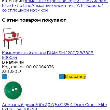
Категории:
Алмазные отрезной круги Diam Granite-
Elite Extra Line
Алмазные диски тип 1A1R "Корона"
со сплошной кромкой
С этим товаром покупают
Камнерезный станок DIAM SM-1200/2.8/380В
600034
В наличии
Код товара:
00-00064076
230 350
₽
В корзину
-
+
Алмазный диск 300х2,0х7,5х32/25,4 Diam Granit Elite
Extra Line 000218