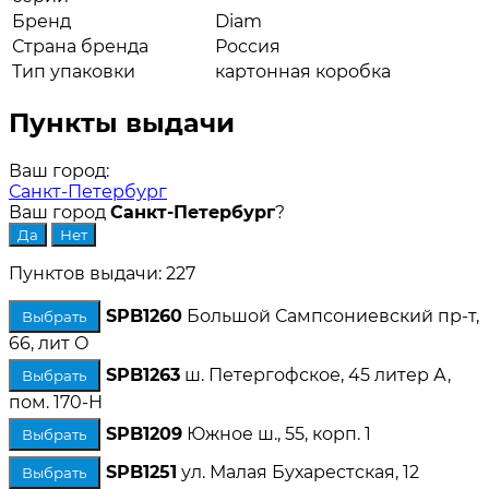
Бренд
Diam
Страна бренда
Россия
Тип упаковки
картонная коробка
Пункты выдачи
Ваш город:
Санкт-Петербург
Ваш город
Санкт-Петербург
?
Пунктов выдачи: 227
SPB1260
Большой Сампсониевский пр-т,
Выбрать
66, лит О
SPB1263
ш. Петергофское, 45 литер А,
Выбрать
пом. 170-Н
SPB1209
Южное ш., 55, корп. 1
Выбрать
SPB1251
ул. Малая Бухарестская, 12
Выбрать