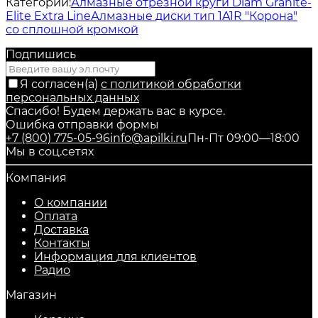
Категории:
Алмазные отрезной круги Diam Granite-
Elite Extra Line
Алмазные диски тип 1A1R "Корона"
со сплошной кромкой
Подпишись
Я согласен(a)
с политикой обработки
персональных данных
Спасибо! Будем держать вас в курсе.
Ошибка отправки формы
+7 (800) 775-05-96
info@apilki.ru
Пн-Пт 09:00—18:00
Мы в соц.сетях
Компания
О компании
Оплата
Доставка
Контакты
Информация для клиентов
Радио
Магазин