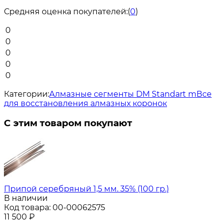
Средняя оценка покупателей:
(
0
)
0
0
0
0
0
Категории:
Алмазные сегменты DM Standart m
Все
для восстановления алмазных коронок
С этим товаром покупают
Припой серебряный 1,5 мм. 35% (100 гр.)
В наличии
Код товара:
00-00062575
11 500
₽