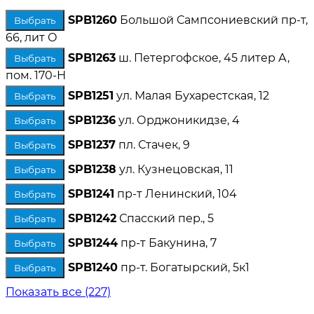
SPB1260
Большой Сампсониевский пр-т,
Выбрать
66, лит О
SPB1263
ш. Петергофское, 45 литер А,
Выбрать
пом. 170-Н
SPB1251
ул. Малая Бухарестская, 12
Выбрать
SPB1236
ул. Орджоникидзе, 4
Выбрать
SPB1237
пл. Стачек, 9
Выбрать
SPB1238
ул. Кузнецовская, 11
Выбрать
SPB1241
пр-т Ленинский, 104
Выбрать
SPB1242
Спасский пер., 5
Выбрать
SPB1244
пр-т Бакунина, 7
Выбрать
SPB1240
пр-т. Богатырский, 5к1
Выбрать
Показать все (227)