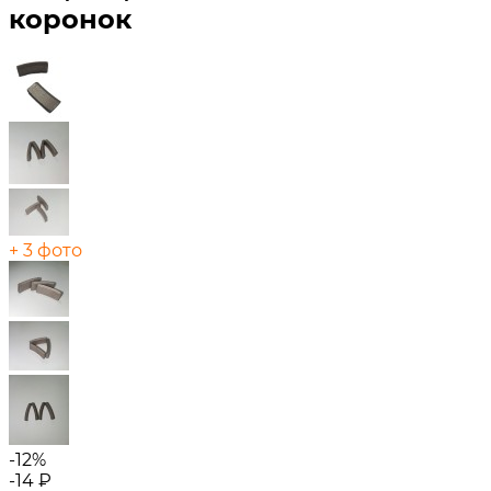
коронок
+ 3 фото
-12%
-14
₽