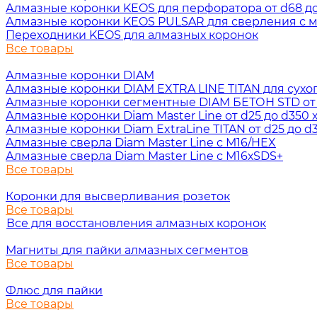
Алмазные коронки KEOS для перфоратора от d68 до 
Алмазные коронки KEOS PULSAR для сверления с ми
Переходники KEOS для алмазных коронок
Все товары
Алмазные коронки DIAM
Алмазные коронки DIAM EXTRA LINE TITAN для сухого 
Алмазные коронки сегментные DIAM БЕТОН STD от d3
Алмазные коронки Diam Master Line от d25 до d350 х
Алмазные коронки Diam ExtraLine ТITAN от d25 до d3
Алмазные сверла Diam Master Line с М16/HEX
Алмазные сверла Diam Master Line с М16хSDS+
Все товары
Коронки для высверливания розеток
Все товары
Все для восстановления алмазных коронок
Магниты для пайки алмазных сегментов
Все товары
Флюс для пайки
Все товары