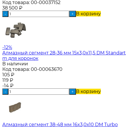
Код товара:
00-00037152
38 500
₽
В корзину
-
+
-12%
Алмазный сегмент 28-36 мм 15x3,0x11,5 DM Standart
m для коронок
В наличии
Код товара:
00-00063670
105
₽
119
₽
-14
₽
В корзину
-
+
Алмазный сегмент 38-48 мм 16x3,0х10 DM Turbo