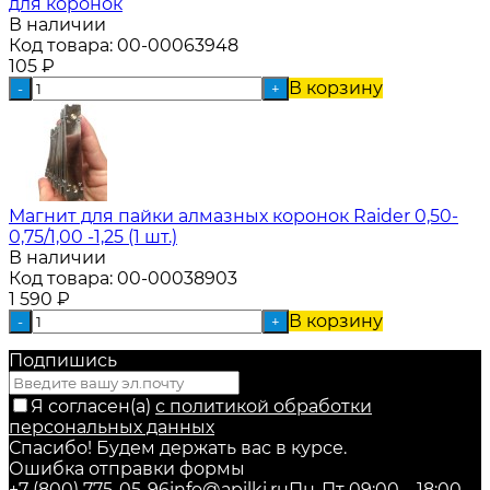
для коронок
В наличии
Код товара:
00-00063948
105
₽
В корзину
-
+
Магнит для пайки алмазных коронок Raider 0,50-
0,75/1,00 -1,25 (1 шт.)
В наличии
Код товара:
00-00038903
1 590
₽
В корзину
-
+
Подпишись
Я согласен(a)
с политикой обработки
персональных данных
Спасибо! Будем держать вас в курсе.
Ошибка отправки формы
+7 (800) 775-05-96
info@apilki.ru
Пн-Пт 09:00—18:00