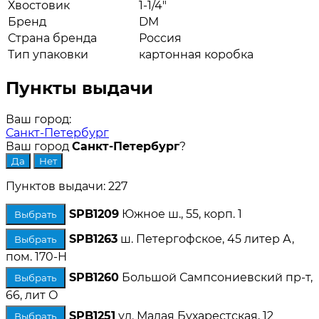
Хвостовик
1-1/4"
Бренд
DM
Страна бренда
Россия
Тип упаковки
картонная коробка
Пункты выдачи
Ваш город:
Санкт-Петербург
Ваш город
Санкт-Петербург
?
Пунктов выдачи: 227
SPB1209
Южное ш., 55, корп. 1
Выбрать
SPB1263
ш. Петергофское, 45 литер А,
Выбрать
пом. 170-Н
SPB1260
Большой Сампсониевский пр-т,
Выбрать
66, лит О
SPB1251
ул. Малая Бухарестская, 12
Выбрать