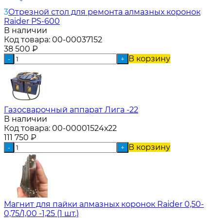
3
Отрезной стол для ремонта алмазных коронок
Raider PS-600
В наличии
Код товара:
00-00037152
38 500
₽
В корзину
-
+
Газосварочный аппарат Лига -22
В наличии
Код товара:
00-00001524х22
111 750
₽
В корзину
-
+
Магнит для пайки алмазных коронок Raider 0,50-
0,75/1,00 -1,25 (1 шт.)