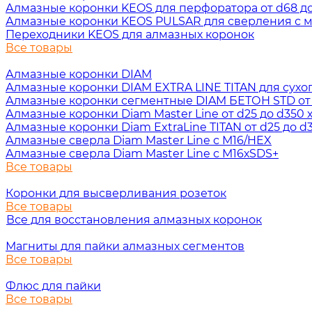
Алмазные коронки KEOS для перфоратора от d68 до 
Алмазные коронки KEOS PULSAR для сверления с ми
Переходники KEOS для алмазных коронок
Все товары
Алмазные коронки DIAM
Алмазные коронки DIAM EXTRA LINE TITAN для сухого 
Алмазные коронки сегментные DIAM БЕТОН STD от d3
Алмазные коронки Diam Master Line от d25 до d350 х
Алмазные коронки Diam ExtraLine ТITAN от d25 до d3
Алмазные сверла Diam Master Line с М16/HEX
Алмазные сверла Diam Master Line с М16хSDS+
Все товары
Коронки для высверливания розеток
Все товары
Все для восстановления алмазных коронок
Магниты для пайки алмазных сегментов
Все товары
Флюс для пайки
Все товары