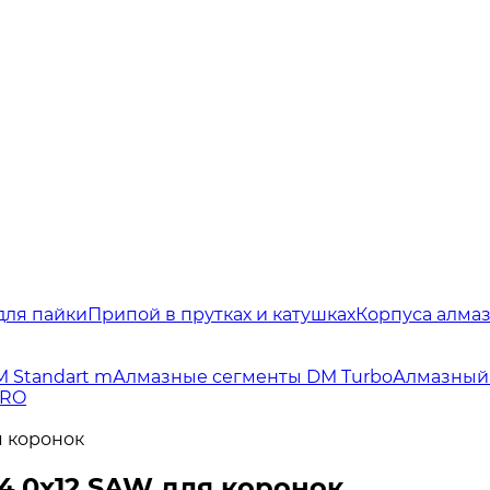
для пайки
Припой в прутках и катушках
Корпуса алма
 Standart m
Алмазные сегменты DM Turbo
Алмазный 
ERO
я коронок
4,0х12 SAW для коронок