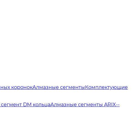
зных коронок
Алмазные сегменты
Комплектующие
сегмент DM кольца
Алмазные сегменты ARIX
--