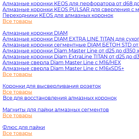
Алмазные коронки KEOS для перфоратора от d68 до 
Алмазные коронки KEOS PULSAR для сверления с ми
Переходники KEOS для алмазных коронок
Все товары
Алмазные коронки DIAM
Алмазные коронки DIAM EXTRA LINE TITAN для сухого 
Алмазные коронки сегментные DIAM БЕТОН STD от d3
Алмазные коронки Diam Master Line от d25 до d350 х
Алмазные коронки Diam ExtraLine ТITAN от d25 до d3
Алмазные сверла Diam Master Line с М16/HEX
Алмазные сверла Diam Master Line с М16хSDS+
Все товары
Коронки для высверливания розеток
Все товары
Все для восстановления алмазных коронок
Магниты для пайки алмазных сегментов
Все товары
Флюс для пайки
Все товары