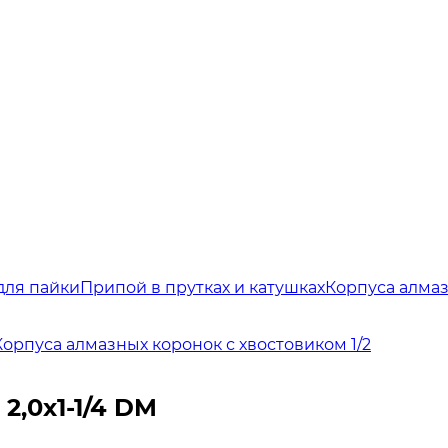
для пайки
Припой в прутках и катушках
Корпуса алма
Корпуса алмазных коронок с хвостовиком 1/2
2,0х1-1/4 DM